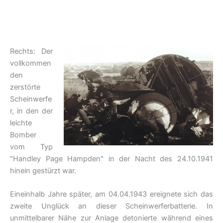
Rechts: Der
vollkommen
den
zerstörte
Scheinwerfe
r, in den der
leichte
Bomber
vom Typ
"Handley Page Hampden" in der Nacht des 24.10.1941
hinein gestürzt war.
Eineinhalb Jahre später, am 04.04.1943 ereignete sich das
zweite Unglück an dieser Scheinwerferbatterie. In
unmittelbarer Nähe zur Anlage detonierte während eines