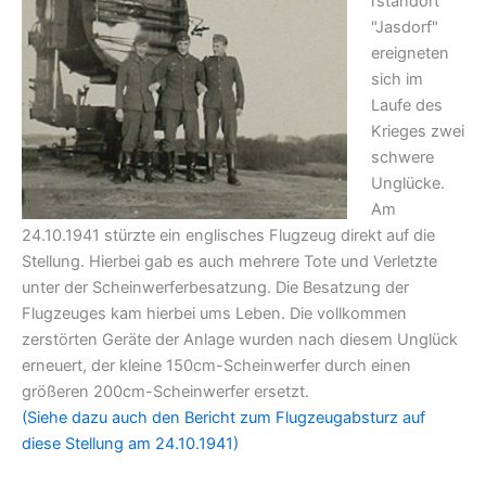
rstandort
"Jasdorf"
ereigneten
sich im
Laufe des
Krieges zwei
schwere
Unglücke.
Am
24.10.1941 stürzte ein englisches Flugzeug direkt auf die
Stellung. Hierbei gab es auch mehrere Tote und Verletzte
unter der Scheinwerferbesatzung. Die Besatzung der
Flugzeuges kam hierbei ums Leben. Die vollkommen
zerstörten Geräte der Anlage wurden nach diesem Unglück
erneuert, der kleine 150cm-Scheinwerfer durch einen
größeren 200cm-Scheinwerfer ersetzt.
(Siehe dazu auch den Bericht zum Flugzeugabsturz auf
diese Stellung am 24.10.1941)