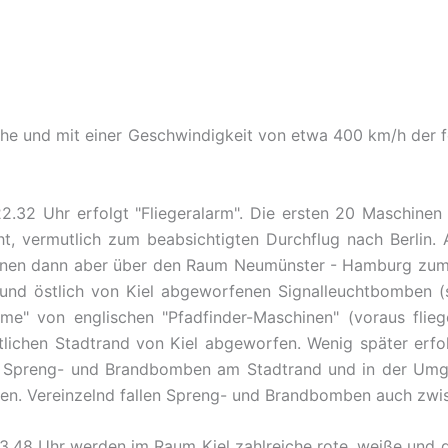
e und mit einer Geschwindigkeit von etwa 400 km/h der fo
2.32 Uhr erfolgt "Fliegeralarm". Die ersten 20 Maschinen 
, vermutlich zum beabsichtigten Durchflug nach Berlin.
nen dann aber über den Raum Neumünster - Hamburg zum A
 und östlich von Kiel abgeworfenen Signalleuchtbomben 
e" von englischen "Pfadfinder-Maschinen" (voraus flieg
tlichen Stadtrand von Kiel abgeworfen. Wenig später erfo
 Spreng- und Brandbomben am Stadtrand und in der Umge
eben. Vereinzelnd fallen Spreng- und Brandbomben auch zw
.48 Uhr werden im Raum Kiel zahlreiche rote, weiße und 