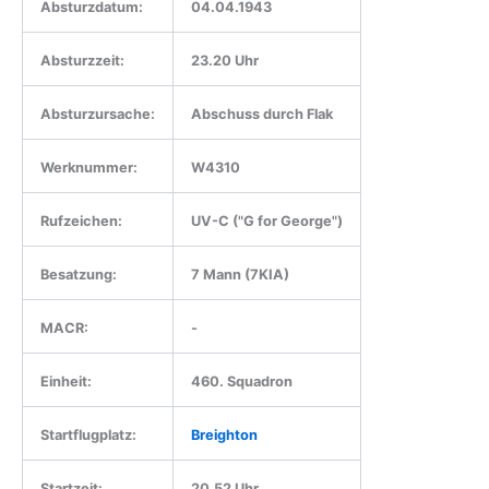
Absturzdatum:
04.04.1943
Absturzzeit:
23.20 Uhr
Absturzursache:
Abschuss durch Flak
Werknummer:
W4310
Rufzeichen:
UV-C ("G for George")
Besatzung:
7 Mann (7KIA)
MACR:
-
Einheit:
460. Squadron
Startflugplatz:
Breighton
Startzeit:
20.52 Uhr