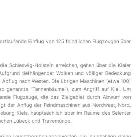
rtlaufende Einflug von 125 feindlichen Flugzeugen über
die Schleswig-Holstein erreichen, gehen über die Kieler
 Aufgrund tiefhängender Wolken und völliger Bedeckung
bflug nach Westen. Die übrigen Maschinen (etwa 100)
(so genannte "Tannenbäume"), zum Angriff auf Kiel. Um
ende Flugzeuge, die das Zielgebiet durch Abwurf von
lgt der Anflug der Feindmaschinen aus Nordwest, Nord,
bung Kiels, hauptsächlich aber im Raume des Selenter
ischen Lübeck und Travemünde.
grüne Leuchtbomben abgeworfen, die in unzählige kleine