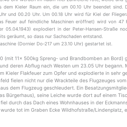
s dem Kieler Raum ein, die um 00.10 Uhr beendet sind. D
hr und 00.20 Uhr. Um 00.18 Uhr wird für Kiel der Fliege
 das Feuer auf feindliche Maschinen eröffnet) wird von 
r 05.04.1943) explodiert in der Peter-Hansen-Straße no
its geräumt, so dass nur Sachschaden entstand.
schine (Dornier Do-217 um 23.10 Uhr) gestartet ist.
0 (mit 11x 500kg Spreng- und Brandbomben an Bord) g
n und deren Abflug nach Westen um 23.05 Uhr begann. Mi
m Kieler Flakfeuer zum Opfer und explodierte in sehr 
ld fielen nicht nur die Wrackteile des Flugzeuges vo
 aus dem Flugzeug geschleudert. Ein Besatzungsmitglie
as Bürgerhaus), seine Leiche wurde dort auf einem Tisc
fiel durch das Dach eines Wohnhauses in der Eckmannstr
wurde tot im Graben Ecke Wildhofstraße/Lindenplatz, e