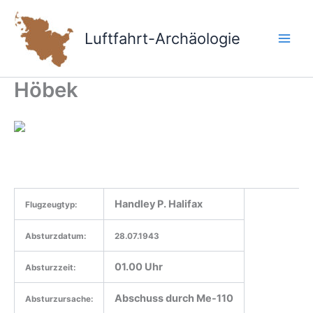
Zum
Inhalt
Luftfahrt-Archäologie
springen
Höbek
Handley P. Halifax
Flugzeugtyp:
Absturzdatum:
28.07.1943
01.00 Uhr
Absturzzeit:
Abschuss durch Me-110
Absturzursache: