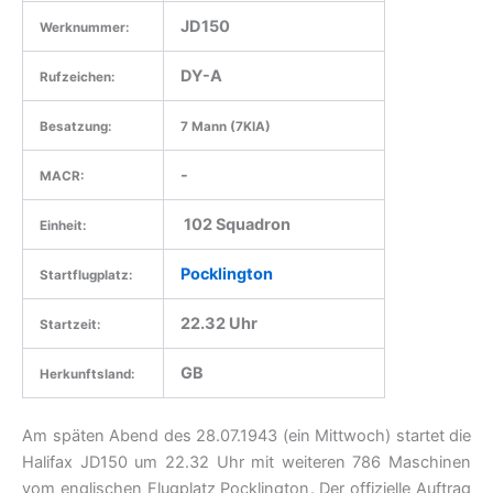
JD150
Werknummer:
DY-A
Rufzeichen:
Besatzung:
7 Mann (7KIA)
-
MACR:
102 Squadron
Einheit:
Pocklington
Startflugplatz:
22.32 Uhr
Startzeit:
GB
Herkunftsland:
Am späten Abend des 28.07.1943 (ein Mittwoch) startet die
Halifax JD150 um 22.32 Uhr mit weiteren 786 Maschinen
vom englischen Flugplatz Pocklington. Der offizielle Auftrag