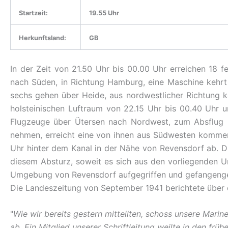
Startzeit:
19.55 Uhr
Herkunftsland:
GB
In der Zeit von 21.50 Uhr bis 00.00 Uhr erreichen 18 
nach Süden, in Richtung Hamburg, eine Maschine kehr
sechs gehen über Heide, aus nordwestlicher Richtung
holsteinischen Luftraum von 22.15 Uhr bis 00.40 Uhr
Flugzeuge über Ütersen nach Nordwest, zum Absflug n
nehmen, erreicht eine von ihnen aus Südwesten kommen
Uhr hinter dem Kanal in der Nähe von Revensdorf ab. D
diesem Absturz, soweit es sich aus den vorliegenden Un
Umgebung von Revensdorf aufgegriffen und gefangengen
Die Landeszeitung von September 1941 berichtete über 
"
Wie wir bereits gestern mitteilten, schoss unsere Mari
ab. Ein Mitglied unserer Schriftleitung weilte in den frü