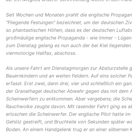
Seit Wochen und Monaten prahlt die englische Propagand
"Fliegende Festungen" bezeichnet, um der deutschen Ziv
so phantastischen Höhen, dass es der deutschen Luftabw
großmäulige englische Propaganda - wie immer - Lügen 
zum Dienstag gelang es nun auch der bei Kiel liegenden M
viermotorige Halifax, abschoss.
Als unsere Fahrt am Dienstagmorgen zur Absturzstelle ge
Bauernkindern und an weiten Feldern. Auf eins solcher Fe
erfasst. Erst zwei, dann drei, vier und schließlich ein g
der Granathagel deutscher Abwehr gegen das mit dem A
Scheinwerfern zu entkommen. Aber vergebens; die Scheinwe
Rauchwolke zeugte davon. Mit rasender Fahrt ging es ab
erloschen die Scheinwerfer. Der englische Pilot hatte i
Gehölz gestreift, und Bruchteile von Sekunden später w
Boden. An einem Handgelenk trug er an einer silberne