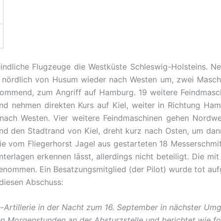
feindliche Flugzeuge die Westküste Schleswig-Holsteins. 
t nördlich von Husum wieder nach Westen um, zwei Masc
 kommend, zum Angriff auf Hamburg. 19 weitere Feindma
 und nehmen direkten Kurs auf Kiel, weiter in Richtung
ach Westen. Vier weitere Feindmaschinen gehen Nordwestk
d den Stadtrand von Kiel, dreht kurz nach Osten, um da
ie vom Fliegerhorst Jagel aus gestarteten 18 Messerschm
terlagen erkennen lässt, allerdings nicht beteiligt. Die 
ommen. Ein Besatzungsmitglied (der Pilot) wurde tot auf
diesen Abschuss:
ne-Artillerie in der Nacht zum 16. September in nächster U
hen Morgenstunden an der Absturzstelle und berichtet wie fo