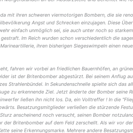
a mit ihren schweren viermotorigen Bombern, die sie renom
ilbevölkerung Angst und Schrecken einzujagen. Diese Über
ehr einfach unmöglich sei, sie auch unter noch so starkem 
gestraft. Im Reich wurden schon verschiedentlich die sage
arineartillerie, ihren bisherigen Siegeswimpeln einen neue
ht, fahren wir vorbei an friedlichen Bauernhöfen, an grüne
lder ist der Britenbomber abgestürzt. Bei seinem Anflug auf
anzes Strahlenbündel. In Sekundenschnelle spielte sich das 
uge zu erkennende Ziel. Jetzt änderte der Bomber seine 
rfer ließen ihn nicht los. Da, ein Volltreffer ! In die "Fl
wärts. Besatzungsmitglieder verließen die stürzende Festu
m Sturz anscheinend noch versucht, seinen Bomber notzulan
ar der Britenbomber auf dem Feld zerschellt. Als wir vor d
n Kette seine Erkennungsmarke. Mehrere andere Besatzung