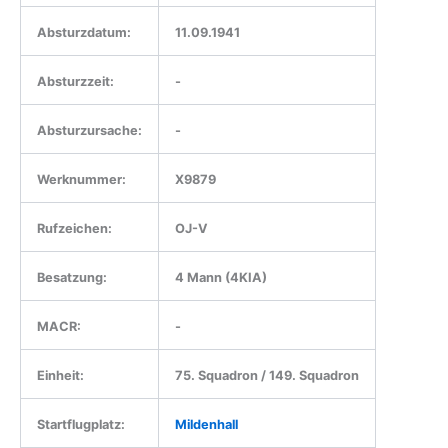
Absturzdatum:
11.09.1941
Absturzzeit:
-
Absturzursache:
-
Werknummer:
X9879
Rufzeichen:
OJ-V
Besatzung:
4 Mann (4KIA)
MACR:
-
Einheit:
75. Squadron / 149. Squadron
Startflugplatz:
Mildenhall