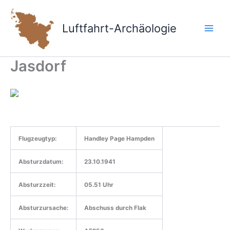
Zum
Inhalt
Luftfahrt-Archäologie
springen
Jasdorf
Flugzeugtyp:
Handley Page Hampden
Absturzdatum:
23.10.1941
Absturzzeit:
05.51 Uhr
Absturzursache:
Abschuss durch Flak