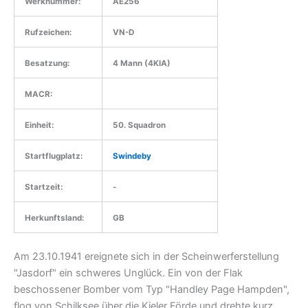
Werknummer:
AE256
Rufzeichen:
VN-D
Besatzung:
4 Mann (4KIA)
MACR:
Einheit:
50. Squadron
Startflugplatz:
Swindeby
Startzeit:
-
Herkunftsland:
GB
Am 23.10.1941 ereignete sich in der Scheinwerferstellung
"Jasdorf" ein schweres Unglück. Ein von der Flak
beschossener Bomber vom Typ "Handley Page Hampden",
flog von Schilksee über die Kieler Förde und drehte kurz