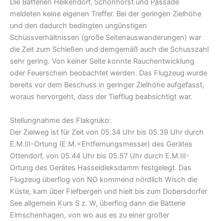
Die Batterien Heikendorf, Schönhorst und Passade
meldeten keine eigenen Treffer. Bei der geringen Zielhöhe
und den dadurch bedingten ungünstigen
Schussverhältnissen (große Seitenauswanderungen) war
die Zeit zum Schießen und demgemäß auch die Schusszahl
sehr gering. Von keiner Seite konnte Rauchentwicklung
oder Feuerschein beobachtet werden. Das Flugzeug wurde
bereits vor dem Beschuss in geringer Zielhöhe aufgefasst,
woraus hervorgeht, dass der Tiefflug beabsichtigt war.
Stellungnahme des Flakgruko:
Der Zielweg ist für Zeit von 05.34 Uhr bis 05.39 Uhr durch
E.M.III-Ortung (E.M.=Entfernungsmesser) des Gerätes
Ottendorf, von 05.44 Uhr bis 05.57 Uhr durch E.M.III-
Ortung des Gerätes Hasseldieksdamm festgelegt. Das
Flugzeug überflog von NO kommend nördlich Wisch die
Küste, kam über Fiefbergen und hielt bis zum Dobersdorfer
See allgemein Kurs S z. W, überflog dann die Batterie
Elmschenhagen, von wo aus es zu einer großer