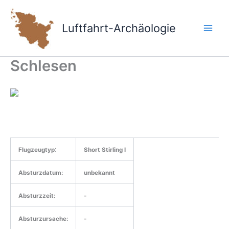
Zum
Inhalt
Luftfahrt-Archäologie
springen
Schlesen
:
Flugzeugtyp
Short Stirling I
Absturzdatum:
unbekannt
Absturzzeit:
-
Absturzursache:
-