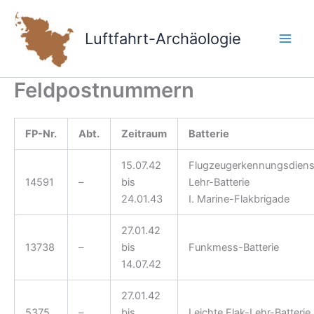
Zum
Inhalt
Luftfahrt-Archäologie
springen
Feldpostnummern
FP-Nr.
Abt.
Zeitraum
Batterie
15.07.42
Flugzeugerkennungsdiens
14591
–
bis
Lehr-Batterie
24.01.43
I. Marine-Flakbrigade
27.01.42
13738
–
bis
Funkmess-Batterie
14.07.42
27.01.42
5375
–
bis
Leichte Flak-Lehr-Batterie